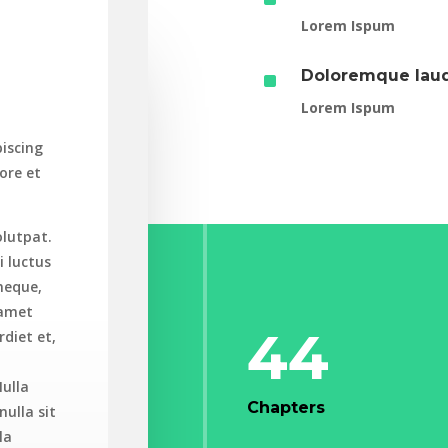
Lorem Ispum
^
Doloremque lau
Lorem Ispum
iscing
ore et
olutpat.
i luctus
 neque,
 amet
44
rdiet et,
Nulla
Chapters
ulla sit
la