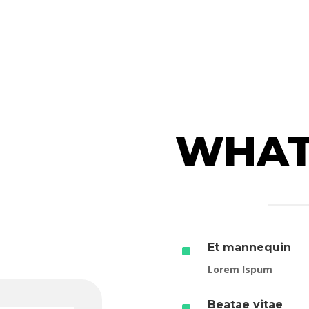
WHAT’
^
Et mannequin
Lorem Ispum
^
Beatae vitae