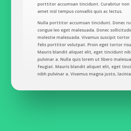
porttitor accumsan tincidunt. Curabitur non n
amet nisl tempus convallis quis ac lectus.
Nulla porttitor accumsan tincidunt. Donec r
congue leo eget malesuada. Donec sollicitudi
molestie malesuada. Vivamus suscipit tortor
felis porttitor volutpat. Proin eget tortor risu
Mauris blandit aliquet elit, eget tincidunt ni
pulvinar a. Nulla quis lorem ut libero malesu
feugiat. Mauris blandit aliquet elit, eget tinc
nibh pulvinar a. Vivamus magna justo, lacini
consectetur sed, convallis at tellus.
Vestibulum ac diam sit amet quam vehicula
elementum sed sit amet dui. Curabitur non nu
amet nisl tempus convallis quis ac lectus. Do
sollicitudin molestie malesuada. Proin eget t
risus. Curabitur aliquet quam id dui posuere 
Nulla porttitor accumsan tincidunt. Curabitu