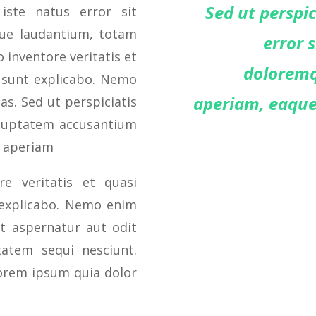
Sed ut perspi
iste natus error sit
ue laudantium, totam
error 
 inventore veritatis et
doloremq
a sunt explicabo. Nemo
aperiam, eaque 
s. Sed ut perspiciatis
oluptatem accusantium
 aperiam
e veritatis et quasi
t explicabo. Nemo enim
t aspernatur aut odit
tatem sequi nesciunt.
orem ipsum quia dolor