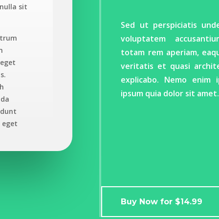
ulla sit
Sed ut perspiciatis und
utrum
voluptatem accusanti
n
totam rem aperiam, eaque
 eget
veritatis et quasi archi
s.
explicabo. Nemo enim i
bh
ipsum quia dolor sit amet
ada
idunt
a eget
lla sit
nec
ortor
Buy Now for $14.99
blandit.
r non